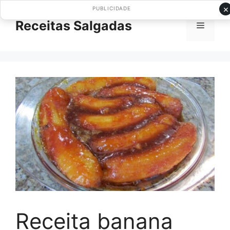
Pular
×
PUBLICIDADE
para
Receitas Salgadas
Menu
o
conteúdo
Receita banana