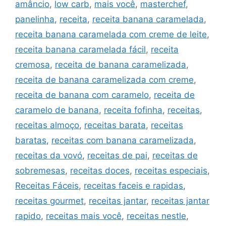
amâncio
,
low carb
,
mais você
,
masterchef
,
panelinha
,
receita
,
receita banana caramelada
,
receita banana caramelada com creme de leite
,
receita banana caramelada fácil
,
receita
cremosa
,
receita de banana caramelizada
,
receita de banana caramelizada com creme
,
receita de banana com caramelo
,
receita de
caramelo de banana
,
receita fofinha
,
receitas
,
receitas almoço
,
receitas barata
,
receitas
baratas
,
receitas com banana caramelizada
,
receitas da vovó
,
receitas de pai
,
receitas de
sobremesas
,
receitas doces
,
receitas especiais
,
Receitas Fáceis
,
receitas faceis e rapidas
,
receitas gourmet
,
receitas jantar
,
receitas jantar
rapido
,
receitas mais você
,
receitas nestle
,