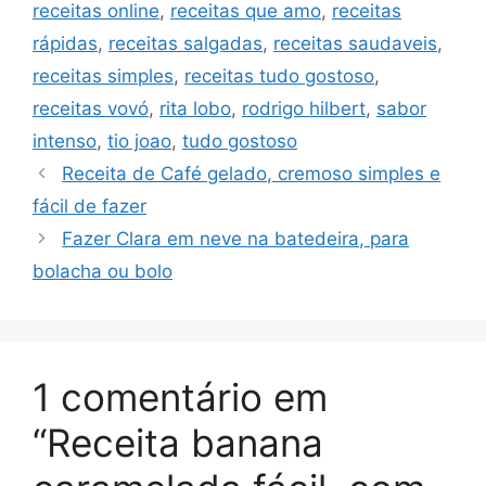
receitas online
,
receitas que amo
,
receitas
rápidas
,
receitas salgadas
,
receitas saudaveis
,
receitas simples
,
receitas tudo gostoso
,
receitas vovó
,
rita lobo
,
rodrigo hilbert
,
sabor
intenso
,
tio joao
,
tudo gostoso
Receita de Café gelado, cremoso simples e
fácil de fazer
Fazer Clara em neve na batedeira, para
bolacha ou bolo
1 comentário em
“Receita banana