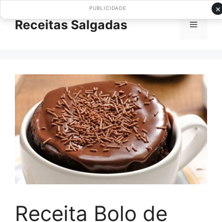
Pular
×
PUBLICIDADE
para
Receitas Salgadas
Menu
o
conteúdo
Receita Bolo de