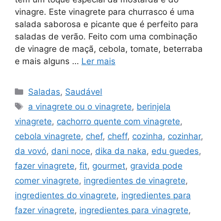
vinagre. Este vinagrete para churrasco é uma
salada saborosa e picante que é perfeito para
saladas de verão. Feito com uma combinação
de vinagre de maçã, cebola, tomate, beterraba
e mais alguns …
Ler mais
Categorias
Saladas
,
Saudável
Tags
a vinagrete ou o vinagrete
,
berinjela
vinagrete
,
cachorro quente com vinagrete
,
cebola vinagrete
,
chef
,
cheff
,
cozinha
,
cozinhar
,
da vovó
,
dani noce
,
dika da naka
,
edu guedes
,
fazer vinagrete
,
fit
,
gourmet
,
gravida pode
comer vinagrete
,
ingredientes de vinagrete
,
ingredientes do vinagrete
,
ingredientes para
fazer vinagrete
,
ingredientes para vinagrete
,