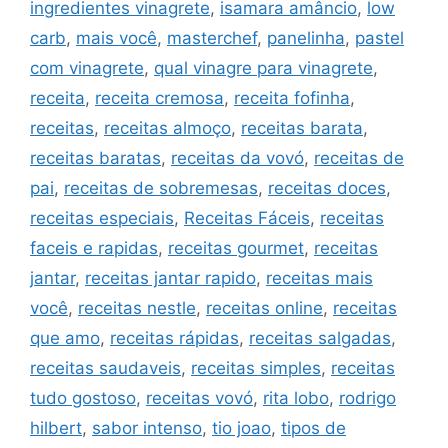
ingredientes vinagrete
,
isamara amâncio
,
low
carb
,
mais você
,
masterchef
,
panelinha
,
pastel
com vinagrete
,
qual vinagre para vinagrete
,
receita
,
receita cremosa
,
receita fofinha
,
receitas
,
receitas almoço
,
receitas barata
,
receitas baratas
,
receitas da vovó
,
receitas de
pai
,
receitas de sobremesas
,
receitas doces
,
receitas especiais
,
Receitas Fáceis
,
receitas
faceis e rapidas
,
receitas gourmet
,
receitas
jantar
,
receitas jantar rapido
,
receitas mais
você
,
receitas nestle
,
receitas online
,
receitas
que amo
,
receitas rápidas
,
receitas salgadas
,
receitas saudaveis
,
receitas simples
,
receitas
tudo gostoso
,
receitas vovó
,
rita lobo
,
rodrigo
hilbert
,
sabor intenso
,
tio joao
,
tipos de