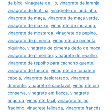
de bico
,
vinagrete de jiló
,
vinagrete de laranja
,
vinagrete de lentilha
,
vinagrete de lombinho
,
vinagrete de maça
,
vinagrete de maça verde
,
vinagrete de maxixe
,
vinagrete de morango
,
vinagrete de mostarda
,
vinagrete de pepino
,
vinagrete de pimenta
,
vinagrete de pimenta
biquinho
,
vinagrete de pimenta dedo de moça
,
vinagrete de pimentão
,
vinagrete de repolho
,
vinagrete de repolho para cachorro quente
,
vinagrete de tomate
,
vinagrete de tomate e
cebola
,
vinagrete desidratado
,
vinagrete
diferente
,
vinagrete é saudavel
,
vinagrete em
conserva
,
vinagrete em flocos
,
vinagrete
engorda
,
vinagrete facil
,
vinagrete feijão
fradinho
,
vinagrete feijoada
,
vinagrete francês
,