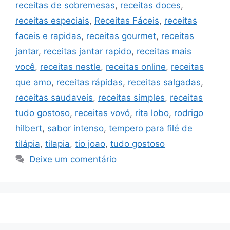
receitas de sobremesas
,
receitas doces
,
receitas especiais
,
Receitas Fáceis
,
receitas
faceis e rapidas
,
receitas gourmet
,
receitas
jantar
,
receitas jantar rapido
,
receitas mais
você
,
receitas nestle
,
receitas online
,
receitas
que amo
,
receitas rápidas
,
receitas salgadas
,
receitas saudaveis
,
receitas simples
,
receitas
tudo gostoso
,
receitas vovó
,
rita lobo
,
rodrigo
hilbert
,
sabor intenso
,
tempero para filé de
tilápia
,
tilapia
,
tio joao
,
tudo gostoso
Deixe um comentário