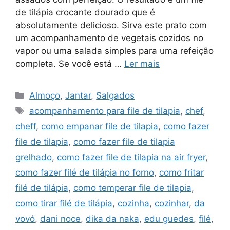
de tilápia crocante dourado que é
absolutamente delicioso. Sirva este prato com
um acompanhamento de vegetais cozidos no
vapor ou uma salada simples para uma refeição
completa. Se você está …
Ler mais
Categorias
Almoço
,
Jantar
,
Salgados
Tags
acompanhamento para file de tilapia
,
chef
,
cheff
,
como empanar file de tilapia
,
como fazer
file de tilapia
,
como fazer file de tilapia
grelhado
,
como fazer file de tilapia na air fryer
,
como fazer filé de tilápia no forno
,
como fritar
filé de tilápia
,
como temperar file de tilapia
,
como tirar filé de tilápia
,
cozinha
,
cozinhar
,
da
vovó
,
dani noce
,
dika da naka
,
edu guedes
,
filé
,