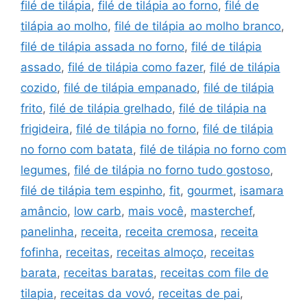
filé de tilápia
,
filé de tilápia ao forno
,
filé de
tilápia ao molho
,
filé de tilápia ao molho branco
,
filé de tilápia assada no forno
,
filé de tilápia
assado
,
filé de tilápia como fazer
,
filé de tilápia
cozido
,
filé de tilápia empanado
,
filé de tilápia
frito
,
filé de tilápia grelhado
,
filé de tilápia na
frigideira
,
filé de tilápia no forno
,
filé de tilápia
no forno com batata
,
filé de tilápia no forno com
legumes
,
filé de tilápia no forno tudo gostoso
,
filé de tilápia tem espinho
,
fit
,
gourmet
,
isamara
amâncio
,
low carb
,
mais você
,
masterchef
,
panelinha
,
receita
,
receita cremosa
,
receita
fofinha
,
receitas
,
receitas almoço
,
receitas
barata
,
receitas baratas
,
receitas com file de
tilapia
,
receitas da vovó
,
receitas de pai
,