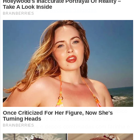
14/08/2022
Por
Receitas Salgadas
O nhoque de batata é um delicioso prato típico
italiano feito de batatas cozidas que são
amassadas e depois combinadas com farinha e
ovos para formar uma massa. A massa é então