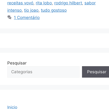
receitas vovó
,
rita lobo
,
rodrigo hilbert
,
sabor
intenso
,
tio joao
,
tudo gostoso
1 Comentário
Pesquisar
Pesquisar
Inicio