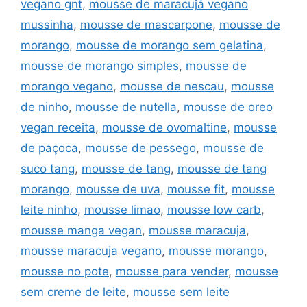
vegano gnt
,
mousse de maracujá vegano
mussinha
,
mousse de mascarpone
,
mousse de
morango
,
mousse de morango sem gelatina
,
mousse de morango simples
,
mousse de
morango vegano
,
mousse de nescau
,
mousse
de ninho
,
mousse de nutella
,
mousse de oreo
vegan receita
,
mousse de ovomaltine
,
mousse
de paçoca
,
mousse de pessego
,
mousse de
suco tang
,
mousse de tang
,
mousse de tang
morango
,
mousse de uva
,
mousse fit
,
mousse
leite ninho
,
mousse limao
,
mousse low carb
,
mousse manga vegan
,
mousse maracuja
,
mousse maracuja vegano
,
mousse morango
,
mousse no pote
,
mousse para vender
,
mousse
sem creme de leite
,
mousse sem leite