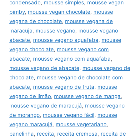
condensado
,
mousse simples
,
mousse vegan
bimby
,
mousse vegan chocolate
,
mousse
vegana de chocolate
,
mousse vegana de
maracuja
,
mousse vegano
,
mousse vegano
abacate
,
mousse vegano aquafaba
,
mousse
vegano chocolate
,
mousse vegano com
abacate
,
mousse vegano com aquafaba
,
mousse vegano de abacate
,
mousse vegano de
chocolate
,
mousse vegano de chocolate com
abacate
,
mousse vegano de fruta
,
mousse
vegano de limão
,
mousse vegano de manga
,
mousse vegano de maracujá
,
mousse vegano
de morango
,
mousse vegano fácil
,
mousse
vegano maracujá
,
mousse vegetariano
,
panelinha
,
receita
,
receita cremosa
,
receita de