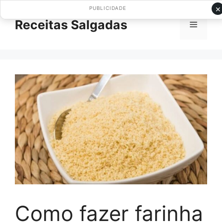
Pular
×
PUBLICIDADE
para
Receitas Salgadas
Menu
o
conteúdo
Como fazer farinha