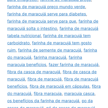
farinha de maracujá preço mundo verde
,
farinha de maracujá serve para diabetes
,
farinha de maracuja serve para que
,
farinha de
maracujá solta o intestino
,
farinha de maracujá
tabela nutricional
,
farinha de maracujá tem
carboidrato
,
farinha de maracujá tem gosto
ruim
,
farinha de semente de maracujá
,
farinha
do maracujá
,
farinha maracujá
,
farinha
maracuja beneficios
,
fazer farinha de maracujá
,
fibra da casca de maracujá
,
fibra de casca de
maracujá
,
fibra de maracujá
,
fibra de maracujá
beneficios
,
fibra de maracujá em cápsulas
,
fibra
do maracujá
,
fibra maracuja
,
maracuja casca
,
os benefícios da farinha de maracujá
,
po da