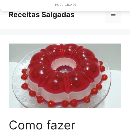
Pular
PUBLICIDADE
para
Receitas Salgadas
Menu
o
conteúdo
Como fazer