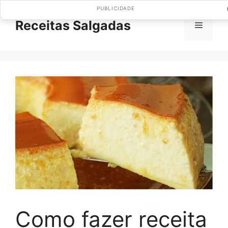
Pular
PUBLICIDADE
para
Receitas Salgadas
Menu
o
conteúdo
Como fazer receita