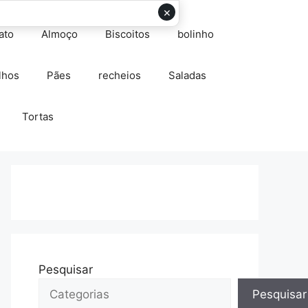
×
ato
Almoço
Biscoitos
bolinho
lhos
Pães
recheios
Saladas
Tortas
Pesquisar
Pesquisar