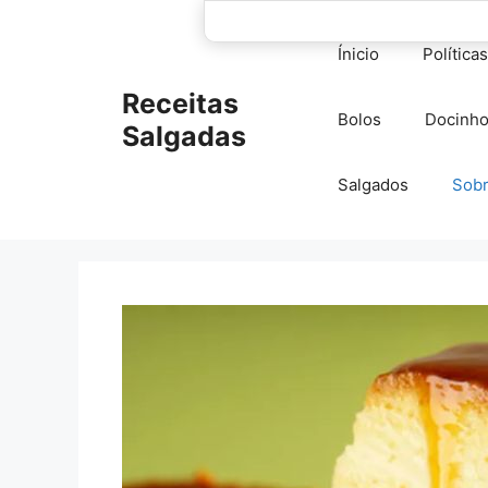
Pular
para
Ínicio
Política
o
conteúdo
Receitas
Bolos
Docinh
Salgadas
Salgados
Sob