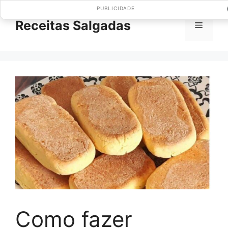
Pular
PUBLICIDADE
para
Receitas Salgadas
Menu
o
conteúdo
Como fazer