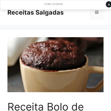
Pular
×
PUBLICIDADE
para
Receitas Salgadas
Menu
o
conteúdo
Receita Bolo de