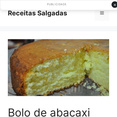
Pular
×
PUBLICIDADE
para
Receitas Salgadas
Menu
o
conteúdo
Bolo de abacaxi