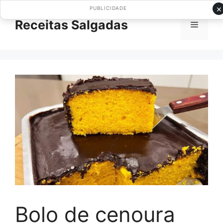
Pular
×
PUBLICIDADE
para
Receitas Salgadas
Menu
o
conteúdo
Bolo de cenoura