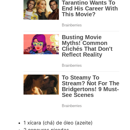
1 xícara (chá) de óleo (azeite)
2 cenouras picadas