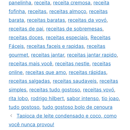
panelinha
,
receita
,
receita cremosa
,
receita
fofinha
,
receitas
,
receitas almoço
,
receitas
barata
,
receitas baratas
,
receitas da vovó
,
receitas de pai
,
receitas de sobremesas
,
receitas doces
,
receitas especiais
,
Receitas
Fáceis
,
receitas faceis e rapidas
,
receitas
gourmet
,
receitas jantar
,
receitas jantar rapido
,
receitas mais você
,
receitas nestle
,
receitas
online
,
receitas que amo
,
receitas rápidas
,
receitas salgadas
,
receitas saudaveis
,
receitas
simples
,
receitas tudo gostoso
,
receitas vovó
,
rita lobo
,
rodrigo hilbert
,
sabor intenso
,
tio joao
,
tudo gostoso
,
tudo gostoso bolo de cenoura
Tapioca de leite condensado e coco, como
você nunca provou!