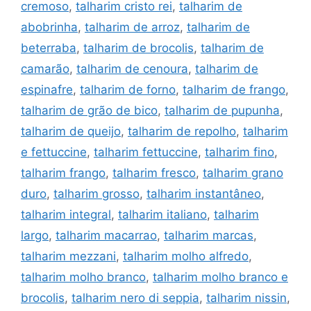
cremoso
,
talharim cristo rei
,
talharim de
abobrinha
,
talharim de arroz
,
talharim de
beterraba
,
talharim de brocolis
,
talharim de
camarão
,
talharim de cenoura
,
talharim de
espinafre
,
talharim de forno
,
talharim de frango
,
talharim de grão de bico
,
talharim de pupunha
,
talharim de queijo
,
talharim de repolho
,
talharim
e fettuccine
,
talharim fettuccine
,
talharim fino
,
talharim frango
,
talharim fresco
,
talharim grano
duro
,
talharim grosso
,
talharim instantâneo
,
talharim integral
,
talharim italiano
,
talharim
largo
,
talharim macarrao
,
talharim marcas
,
talharim mezzani
,
talharim molho alfredo
,
talharim molho branco
,
talharim molho branco e
brocolis
,
talharim nero di seppia
,
talharim nissin
,