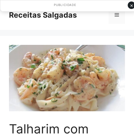
Pular
×
PUBLICIDADE
para
Receitas Salgadas
Menu
o
conteúdo
Talharim com