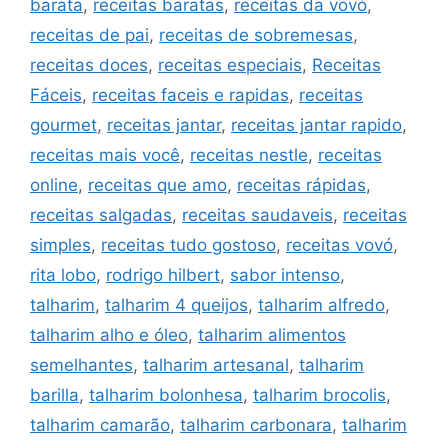
barata
,
receitas baratas
,
receitas da vovó
,
receitas de pai
,
receitas de sobremesas
,
receitas doces
,
receitas especiais
,
Receitas
Fáceis
,
receitas faceis e rapidas
,
receitas
gourmet
,
receitas jantar
,
receitas jantar rapido
,
receitas mais você
,
receitas nestle
,
receitas
online
,
receitas que amo
,
receitas rápidas
,
receitas salgadas
,
receitas saudaveis
,
receitas
simples
,
receitas tudo gostoso
,
receitas vovó
,
rita lobo
,
rodrigo hilbert
,
sabor intenso
,
talharim
,
talharim 4 queijos
,
talharim alfredo
,
talharim alho e óleo
,
talharim alimentos
semelhantes
,
talharim artesanal
,
talharim
barilla
,
talharim bolonhesa
,
talharim brocolis
,
talharim camarão
,
talharim carbonara
,
talharim