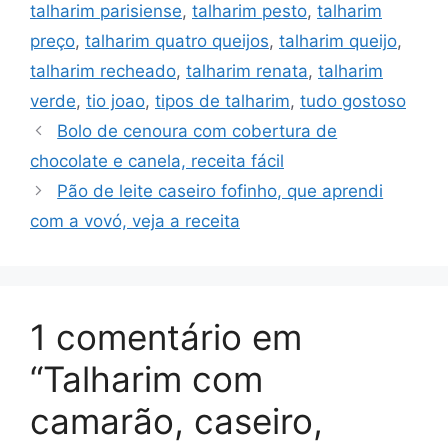
talharim parisiense
,
talharim pesto
,
talharim
preço
,
talharim quatro queijos
,
talharim queijo
,
talharim recheado
,
talharim renata
,
talharim
verde
,
tio joao
,
tipos de talharim
,
tudo gostoso
Bolo de cenoura com cobertura de
chocolate e canela, receita fácil
Pão de leite caseiro fofinho, que aprendi
com a vovó, veja a receita
1 comentário em
“Talharim com
camarão, caseiro,