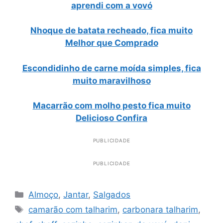
aprendi com a vovó
Nhoque de batata recheado, fica muito
Melhor que Comprado
Escondidinho de carne moída simples, fica
muito maravilhoso
Macarrão com molho pesto fica muito
Delicioso Confira
PUBLICIDADE
PUBLICIDADE
Categorias
Almoço
,
Jantar
,
Salgados
Tags
camarão com talharim
,
carbonara talharim
,