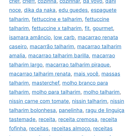
chef
,
cheff
,
cozinha
,
cozinhar
,
da vovó
,
dani
noce
,
dika da naka
,
edu guedes
,
espaguete
talharim
,
fettuccine e talharim
,
fettuccine
talharim
,
fettuccine x talharim
,
fit
,
gourmet
,
isamara amâncio
,
low carb
,
macarrao renata
caseiro
,
macarrão talharim
,
macarrao talharim
amalia
,
macarrao talharim barilla
,
macarrao
talharim largo
,
macarrao talharim piraque
,
macarrao talharim renata
,
mais você
,
massas
talharim
,
masterchef
,
molho branco para
talharim
,
molho para talharim
,
molho talharim
,
nissin carne com tomate
,
nissin talharim
,
nissin
talharim bolonhesa
,
panelinha
,
ragu de linguiça
tastemade
,
receita
,
receita cremosa
,
receita
fofinha
,
receitas
,
receitas almoço
,
receitas