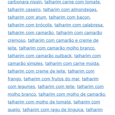
carbonara nissin
,
talharim carne com tomate
,
talharim caseiro
,
talharim com almondegas
,
talharim com atum
,
talharim com bacon
,
talharim com brócolis
,
talharim com calabresa
,
talharim com camarão
,
talharim com camarão
cremoso
,
talharim com camarão e creme de
leite
,
talharim com camarão molho branco
,
talharim com camarão outback
,
talharim com
camarão simples
,
talharim com carne moida
,
talharim com creme de leite
,
talharim com
frango
,
talharim com frutos do mar
,
talharim
com legumes
,
talharim com leite
,
talharim com
molho branco
,
talharim com molho de camarão
,
talharim com molho de tomate
,
talharim com
queijo
,
talharim com ragu de linguiça
,
talharim