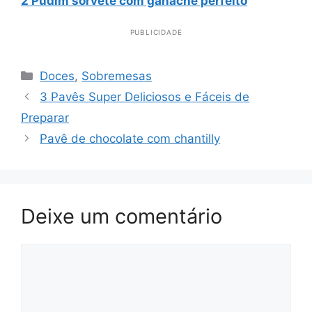
2 Pudim sorvete com ganache perfeito
PUBLICIDADE
Categorias
Doces
,
Sobremesas
3 Pavês Super Deliciosos e Fáceis de
Preparar
Pavê de chocolate com chantilly
Deixe um comentário
Comentário