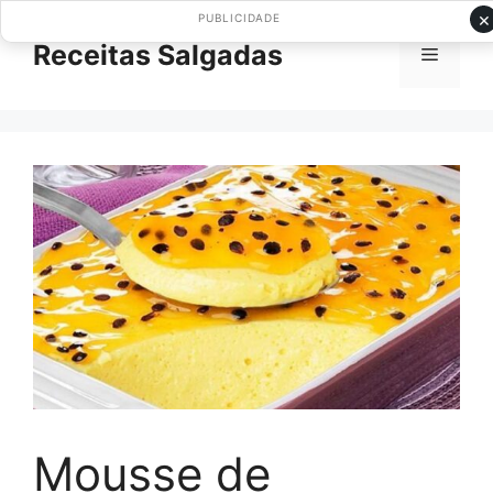
Pular
×
PUBLICIDADE
para
Receitas Salgadas
Menu
o
conteúdo
Mousse de