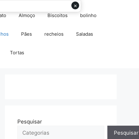
×
ato
Almoço
Biscoitos
bolinho
lhos
Pães
recheios
Saladas
Tortas
Pesquisar
Pesquisar