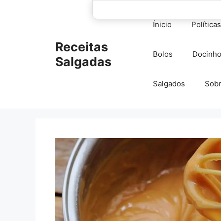
Pular
para
Ínicio
Política
o
conteúdo
Receitas
Bolos
Docinh
Salgadas
Salgados
Sob