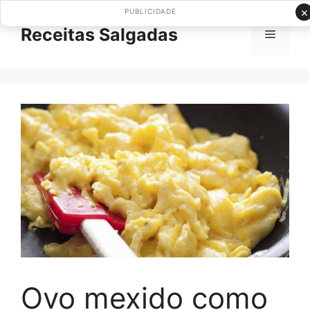
Pular
×
PUBLICIDADE
para
Receitas Salgadas
Menu
o
conteúdo
Ovo mexido como