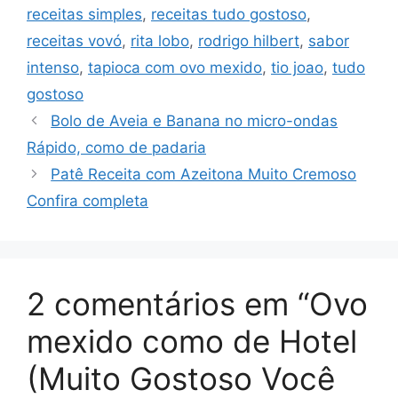
receitas simples
,
receitas tudo gostoso
,
receitas vovó
,
rita lobo
,
rodrigo hilbert
,
sabor
intenso
,
tapioca com ovo mexido
,
tio joao
,
tudo
gostoso
Bolo de Aveia e Banana no micro-ondas
Rápido, como de padaria
Patê Receita com Azeitona Muito Cremoso
Confira completa
2 comentários em “Ovo
mexido como de Hotel
(Muito Gostoso Você