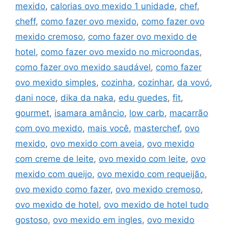
mexido
,
calorias ovo mexido 1 unidade
,
chef
,
cheff
,
como fazer ovo mexido
,
como fazer ovo
mexido cremoso
,
como fazer ovo mexido de
hotel
,
como fazer ovo mexido no microondas
,
como fazer ovo mexido saudável
,
como fazer
ovo mexido simples
,
cozinha
,
cozinhar
,
da vovó
,
dani noce
,
dika da naka
,
edu guedes
,
fit
,
gourmet
,
isamara amâncio
,
low carb
,
macarrão
com ovo mexido
,
mais você
,
masterchef
,
ovo
mexido
,
ovo mexido com aveia
,
ovo mexido
com creme de leite
,
ovo mexido com leite
,
ovo
mexido com queijo
,
ovo mexido com requeijão
,
ovo mexido como fazer
,
ovo mexido cremoso
,
ovo mexido de hotel
,
ovo mexido de hotel tudo
gostoso
,
ovo mexido em ingles
,
ovo mexido