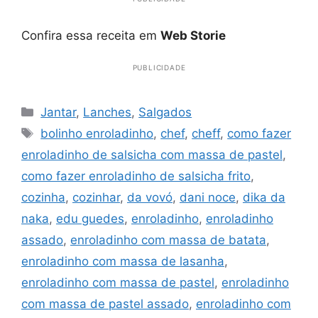
Confira essa receita em
Web Storie
PUBLICIDADE
Categorias
Jantar
,
Lanches
,
Salgados
Tags
bolinho enroladinho
,
chef
,
cheff
,
como fazer
enroladinho de salsicha com massa de pastel
,
como fazer enroladinho de salsicha frito
,
cozinha
,
cozinhar
,
da vovó
,
dani noce
,
dika da
naka
,
edu guedes
,
enroladinho
,
enroladinho
assado
,
enroladinho com massa de batata
,
enroladinho com massa de lasanha
,
enroladinho com massa de pastel
,
enroladinho
com massa de pastel assado
,
enroladinho com