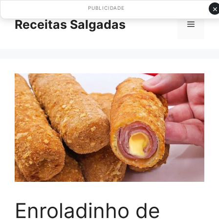
Pular
×
PUBLICIDADE
para
Receitas Salgadas
Menu
o
conteúdo
Enroladinho de