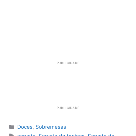
PUBLICIDADE
PUBLICIDADE
Categorias
Doces
,
Sobremesas
Tags
sorvete
,
Sorvete de tapioca
,
Sorvete de