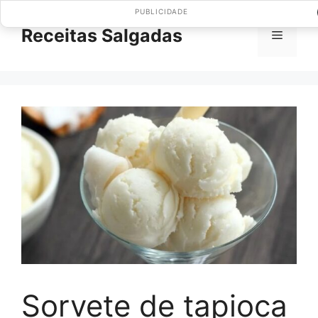
Pular
PUBLICIDADE
para
Receitas Salgadas
Menu
o
conteúdo
Sorvete de tapioca