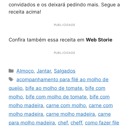
convidados e os deixará pedindo mais. Segue a
receita acima!
PUBLICIDADE
Confira também essa receita em
Web Storie
PUBLICIDADE
Categorias
Almoço
,
Jantar
,
Salgados
Tags
acompanhamento para filé ao molho de
queijo
,
bife ao molho de tomate
,
bife com
molho
,
bife com molho de tomate
,
bife com
molho madeira
,
carne com molho
,
carne com
molho madeira
,
carne molho madeira
,
carne
para molho madeira
,
chef
,
cheff
,
como fazer file