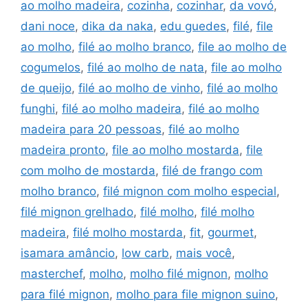
ao molho madeira
,
cozinha
,
cozinhar
,
da vovó
,
dani noce
,
dika da naka
,
edu guedes
,
filé
,
file
ao molho
,
filé ao molho branco
,
file ao molho de
cogumelos
,
filé ao molho de nata
,
file ao molho
de queijo
,
filé ao molho de vinho
,
filé ao molho
funghi
,
filé ao molho madeira
,
filé ao molho
madeira para 20 pessoas
,
filé ao molho
madeira pronto
,
file ao molho mostarda
,
file
com molho de mostarda
,
filé de frango com
molho branco
,
filé mignon com molho especial
,
filé mignon grelhado
,
filé molho
,
filé molho
madeira
,
filé molho mostarda
,
fit
,
gourmet
,
isamara amâncio
,
low carb
,
mais você
,
masterchef
,
molho
,
molho filé mignon
,
molho
para filé mignon
,
molho para file mignon suino
,