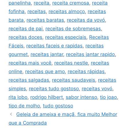
panelinha
,
receita
,
receita cremosa
,
receita
fofinha
,
receitas
,
receitas almoço
,
receitas
barata
,
receitas baratas
,
receitas da vovó
,
receitas de pai
,
receitas de sobremesas
,
receitas doces
,
receitas especiais
,
Receitas
Fáceis
,
receitas faceis e rapidas
,
receitas
gourmet
,
receitas jantar
,
receitas jantar rapido
,
receitas mais você
,
receitas nestle
,
receitas
online
,
receitas que amo
,
receitas rápidas
,
receitas salgadas
,
receitas saudaveis
,
receitas
simples
,
receitas tudo gostoso
,
receitas vovó
,
rita lobo
,
rodrigo hilbert
,
sabor intenso
,
tio joao
,
tipo de molho
,
tudo gostoso
Geleia de ameixa e maçã, fica muito Melhor
que a Comprada