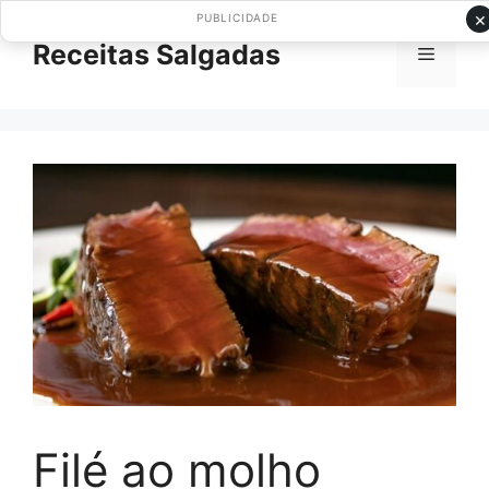
Pular
×
PUBLICIDADE
para
Receitas Salgadas
Menu
o
conteúdo
Filé ao molho